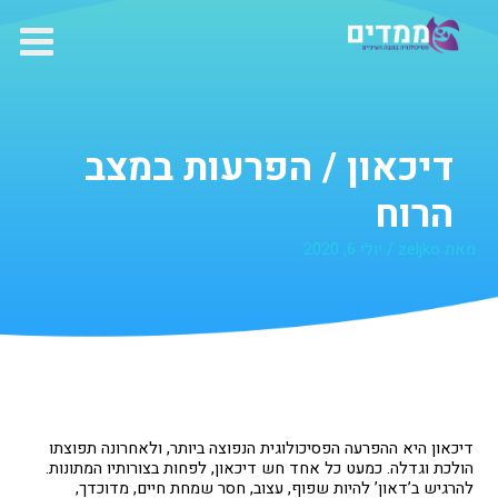
ילוג
תוכן
דיכאון / הפרעות במצב
הרוח
מאת
zeljko
/
יולי 6, 2020
דיכאון היא ההפרעה הפסיכולוגית הנפוצה ביותר, ולאחרונה תפוצתו
הולכת וגדלה. כמעט כל אחד חש דיכאון, לפחות בצורותיו המתונות.
להרגיש ב’דאון’ להיות שפוף, עצוב, חסר שמחת חיים, מדוכדך,