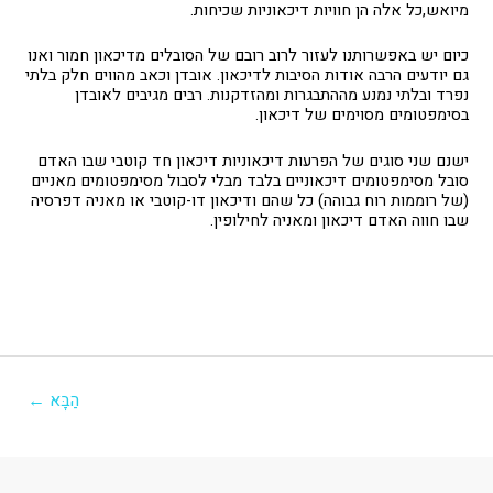
מיואש,כל אלה הן חוויות דיכאוניות שכיחות.
כיום יש באפשרותנו לעזור לרוב רובם של הסובלים מדיכאון חמור ואנו
גם יודעים הרבה אודות הסיבות לדיכאון. אובדן וכאב מהווים חלק בלתי
נפרד ובלתי נמנע מההתבגרות ומהזדקנות. רבים מגיבים לאובדן
בסימפטומים מסוימים של דיכאון.
ישנם שני סוגים של הפרעות דיכאוניות דיכאון חד קוטבי שבו האדם
סובל מסימפטומים דיכאוניים בלבד מבלי לסבול מסימפטומים מאניים
(של רוממות רוח גבוהה) כל שהם ודיכאון דו-קוטבי או מאניה דפרסיה
שבו חווה האדם דיכאון ומאניה לחילופין.
יווט
הַבָּא
←