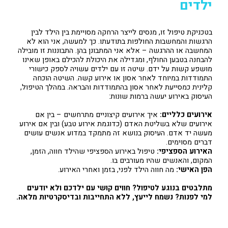
ילדים
בטכניקת טיפול זו, מנסים לייצר הרחקה מסויימת בין הילד לבין
הרגשות והמחשבות החולפות בתודעתו. כך למעשה, אני הוא לא
המחשבה או ההרגשה – אלא אני המתבונן בהן. התבוננות זו מובילה
להבחנה בטבען החולף, ומגדילה את היכולת להכילם באופן שאינו
מושפע קשות על ידם. שיטה זו עם ילדים עשויה לספק כישורי
התמודדות במיוחד לאחר אסון או אירוע קשה. השיטה הוכחה
קלינית כמסייעת לאחר אסון בהתמודדות והבראה. במהלך הטיפול,
העיסוק באירוע יעשה ברמות שונות:
אירועים כלליים:
איך אירועים קיצוניים מתרחשים – בין אם
אירועים שלא בשליטת האדם (כדוגמת אירוע טבע) ובין אם אירוע
מעשה יד אדם. העיסוק בנושא זה מתמקד במדוע אנשים עושים
דברים מסוימים.
האירוע הספציפי:
טיפול באירוע הספציפי שהילד חווה, הזמן,
המקום, והאנשים שהיו מעורבים בו.
הפן האישי:
מה חווה הילד לפני, בזמן ואחרי האירוע.
מתלבטים בנוגע לטיפול? חווים קושי עם ילדכם ולא יודעים
למי לפנות? נשמח לייעץ, ללא התחייבות ובדיסקרטיות מלאה.