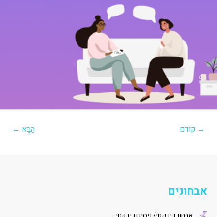
יווט
→
קודם
הַבָּא
←
אבחונים
אבחון דידקטי/ פסיכודידקטי