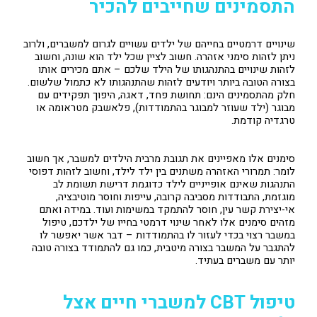
התסמינים שחייבים להכיר
שינויים דרמטיים בחייהם של ילדים עשויים לגרום למשברים, ולרוב
ניתן לזהות סימני אזהרה. חשוב לציין שכל ילד הוא שונה, וחשוב
לזהות שינויים בהתנהגותו של הילד שלכם – אתם מכירים אותו
בצורה הטובה ביותר ויודעים לזהות שהתנהגותו לא כתמול שלשום.
חלק מהתסמינים הינם: תחושת פחד, דאגה, היפוך תפקידים עם
מבוגר (ילד שעוזר למבוגר בהתמודדות), פלאשבק מטראומה או
טרגדיה קודמת.
סימנים אלו מאפיינים את תגובת מרבית הילדים למשבר, אך חשוב
לומר: תמרורי האזהרה משתנים בין ילד לילד, וחשוב לזהות דפוסי
התנהגות שאינם אופייניים לילד כדוגמת דרישת תשומת לב
מוגזמת, התבודדות מסביבה קרובה, עייפות וחוסר מוטיבציה,
אי-יצירת קשר עין, חוסר להתמקד במשימות ועוד. במידה ואתם
מזהים סימנים אלו לאחר שינוי דרמטי בחייו של ילדכם, טיפול
במשבר רצוי בכדי לעזור לו בהתמודדות – דבר אשר יאפשר לו
להתגבר על המשבר בצורה מיטבית, כמו גם להתמודד בצורה טובה
יותר עם משברים בעתיד.
טיפול CBT למשברי חיים אצל