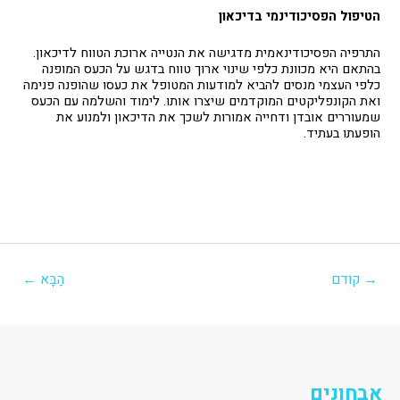
הטיפול הפסיכודינמי בדיכאון
התרפיה הפסיכודינאמית מדגישה את הנטייה ארוכת הטווח לדיכאון.
בהתאם היא מכוונת כלפי שינוי ארוך טווח בדגש על הכעס המופנה
כלפי העצמי מנסים להביא למודעות המטופל את כעסו שהופנה פנימה
ואת הקונפליקטים המוקדמים שיצרו אותו. לימוד והשלמה עם הכעס
שמעוררים אובדן ודחייה אמורות לשכך את הדיכאון ולמנוע את
הופעתו בעתיד.
יווט
→
קודם
הַבָּא
←
אבחונים