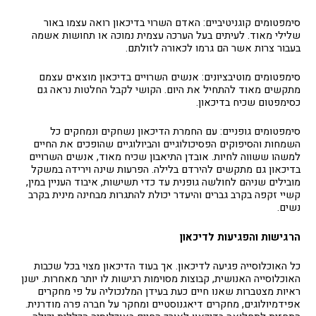
סימפטומים קוגניטיביים: האדם השרוי בדיכאון רואה עצמו באור
שלילי מאוד. לעיתים בעל הערכה עצמית נמוכה או תחושות אשמה
בעבור צרות אשר הם גרמו לכאורה לזולתם.
סימפטומים מוטיבציונים: אנשים השרויים בדיכאון מוצאים עצמם
מתקשים מאוד להתחיל את היום. הקושי לקבל החלטות נראה גם
כסימפטום שכיח בדיכאון.
סימפטומים גופניים: עם החמרת הדיכאון נשחקים ונמחקים כל
השמחות והסיפוקים הפסיכולוגיים והביולוגיים שהופכים את החיים
למשהו ששווה לחיות. אובדן התיאבון שכיח מאוד, אנשים השרויים
בדיכאון גם מתקשים להירדם בלילה. הפרעות שינה וירידה במשקל
מובילים שניהם לחולשה גופנית עד כדי תשישות, איבוד העניין במין,
קשיי זקפה בקרב גברים והיעדר יכולת להתגרות מבחינה מינית בקרב
נשים.
הרגישות והפגיעות לדיכאון
כל האוכלוסייה פגיעה לדיכאון. אך בעוד הדיכאון מצוי בכל שכבות
האוכלוסייה האנושית, קבוצות מסוימות רגישות לו יותר מאחרות. ישנן
ראיות מצטברות שאנו חיים כעת בעידן המלנכוליה על פי מחקרים
אפידמיולוגים, מחקרים דיאגנוסטיים ומחקר על חברה פרה מודרנית.