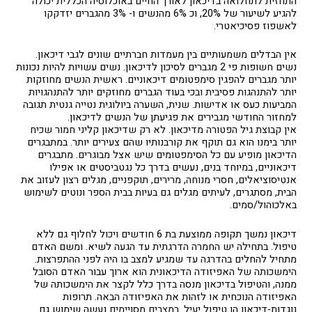
התחזית לתחלואה בדיכאון לאורך החיים באוכלוסיה הכללית יכולה
להגיע לשיעור של 20%, וכ 6% מהנשים ו- 3% מהגברים יזדקקו
לאשפוז פסיכיאטרי.
אין הבדלים משמעותיים בין מעמדות חברתיים שונים לגבי דיכאון.
נשים חשופות פי 2 מגברים לסיכון לדיכאון. נשים עשויות להיות נכונות
יותר מגברים להפגין סימפטומים דיכאוניים. ראשית הנשים מחוזקות
יותר להתנהגות פסיבית ובכי בעוד הגברים מחוזקים יותר להתנהגויות
המביעות כעס או אדישות. שנית, השערה ביולוגית נטייה גנטית תגובה
למחזור החודשי מגבירים את פגיעתן של הנשים לדיכאון.
אין קבוצת גיל הפטורה מדיכאון. לא רק שדיכאון קליני חמור שכיח
יותר בימנו הוא גם תוקף את קורבנותיו שהם צעירים יותר. במתבגרים
הדיכאון מופיע עם כל הסימפטומים שיש אצל מבוגרים. מתבגרים
דיכאוניים, במיוחד בנים, נעשים בדרך כל נגטביסטים או אפילו
אנטיסוציאלים, חסרי מנוחה, מרירים, תוקפניים, מגלים רצון לעזוב את
הבית, מסתגרים, לעיתים מגלים גם בעיות בבית הספר ונוטים לשימוש
באלכוהול/סמים.
דיכאון נמשך תקופה ממוצעת בת 6 חודשים ויכול לחלוף גם ללא
טיפול. בתחילה יש החמרה הדרגתית עד הגעה לשיא. ומשם האדם
מתחיל להחלים בהדרגה עד שמגיע למצב בו היה לפני ההתפרצות.
הימשכותה של האפיזודה הדיכאונית הוא ארוך עבור האדם הסובל
ממנה, והטיפול בדיכאון מנסה בדרך כלל לקצר את הימשכותה של
האפיזודה הנוכחית או לזהות את האפיזודה הבאה. תרופות
נוגדות-דיכאון הן טיפול יעיל. במצבים מסויימים נעשה שימוש גם