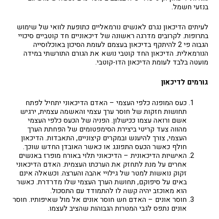
בנזעי חשמל.
לעיתים הדיכאון נגרם לאנשים נורמאליים כתופעת לוואי של שימוש
בתרופות. לקרובים מדרגה ראשונה של דיכאוניים חד קוטביים סיכויי
הגבוה פי 2 להיתקף בדיכאון בעצמם לעומת הסיכון באוכלוסייה
הנורמאלית. הדיכאון החד קוטבי נושא את הגורם התורשתי במידה
מועטה בלבד לעומת הדיכאון הדו-קוטבי.
גורמים לדיכאון
כעס המופנה כלפי העצמי – האדם הדיכאוני יתחיל לפתח
תחושות חזקות של חוסר ערך עצמי והאשמה עצמית, ירגיש
אשם ורואה עצמו ככישלון. הפניה של הכעס כלפי העצמי
מהווה צעד קריטי ביצירת הסימפטומים של הפחתת הערך
העצמי, צורך להיענש ובמקרים קיצוניים, התאבדות. הדיכאון
חולף כאשר הכעס התפוגג או כאשר האובדן החדש שוכך.
האישיות הדיכאונית – הדיכאוני תלוי באורח מופרז באנשים
אחרים על מנת לתחזק את הערכתו העצמית. האדם הדיכאוני
זקוק נואשות למטר של גילויי אהבה והערצה. וכשאלה אינם
באים על סיפוקם, תחושת הערך העצמי שלו מדרדרת. כאשר
הוא מאוכזב יהיה קשה לו להתמודד עם התסכול.
חוסר אונים – האדם חש חוסר אונים אל מול שאיפותיו. חוסר
אונים נתפס לגבי המטרות הגבוהות שהציב לעצמו.