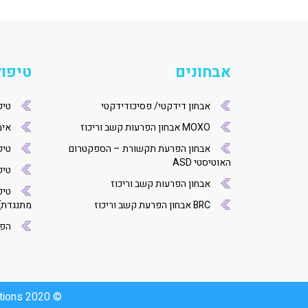
אבחונים
טיפול
אבחון דידקטי/ פסיכודידקטי
טיפ
MOXO אבחון הפרעות קשב וריכוז
אימו
אבחון הפרעת תקשורת – הספקטרום
טיפ
האוטיסטי ASD
טיפו
אבחון הפרעות קשב וריכוז
טיפ
BRC אבחון הפרעת קשב וריכוז
מתנגדת]
הפר
tions
© 2020 Meymadim All rights reserved | Developed by