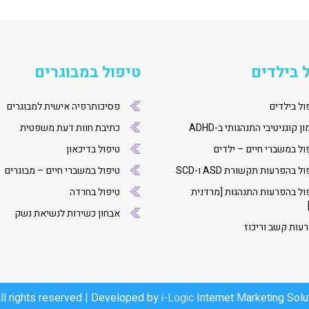
 בילדים
טיפול במבוגרים
ול בילדים
פסיכותרפיה אישית למבוגרים
ן קוגניטיבי התנהגותי ב-ADHD
כתיבת חוות דעת משפטית
ול במשברי חיים – ילדים
טיפול בדיכאון
ל בהפרעות תקשורת ASD ו-SCD
טיפול במשברי חיים – מבוגרים
ול בהפרעות התנהגות [מרדנית
טיפול בחרדה
אבחון כשירות לנשיאת נשק
עות קשב וריכוז
i-Logic
Internet Marketing Solu