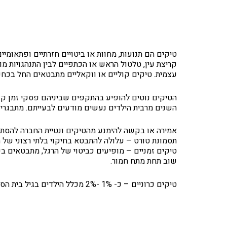
טיקים הם תנועות, מחוות או ביטויים חזרתיים ופתאומיי
קריצת עין, טלטול הראש או הכתפיים לבין התנהגויות מור
עצמית. טיקים קוליים או ווקאליים מתבטאים החל בכחכוך
הטיקים נוטים להופיע בהתקפים שביניהם פסקי זמן קצר
השנים מרבית הילדים נעשים מודעים לבעייתם. מתבגרים
אמירה או בקשה להימנע מהטיקים ונטיית החברה להסתי
תסמונת טורט – עלולה להתבטא בחיקוי בלתי רצוני של ה
טיקים זמניים – מופיעים כביטוי של הרגל, מתבטאים בעי
שוב תחת מתח חמור.
טיקים כרוניים – כ- 1% -2% מכלל הילדים בגיל בית הספר מפתחים טיקים הנמשכים כשנה. התסמינים נמשכים בדרך כלל 4-6 שנים. ומפסיקים בשלב מוקדם של גיל ההתבגרות.