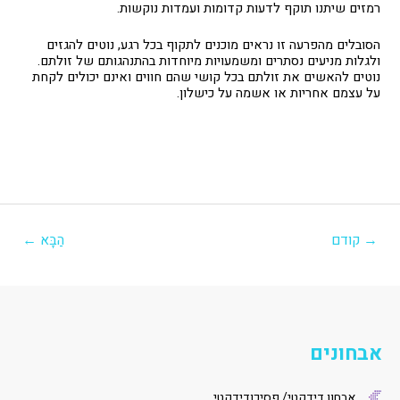
רמזים שיתנו תוקף לדעות קדומות ועמדות נוקשות.
הסובלים מהפרעה זו נראים מוכנים לתקוף בכל רגע, נוטים להגזים
ולגלות מניעים נסתרים ומשמעויות מיוחדות בהתנהגותם של זולתם.
נוטים להאשים את זולתם בכל קושי שהם חווים ואינם יכולים לקחת
על עצמם אחריות או אשמה על כישלון.
יווט
→
קודם
הַבָּא
←
אבחונים
אבחון דידקטי/ פסיכודידקטי